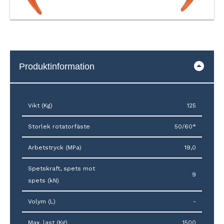
Produktinformation
Vikt (Kg)
125
Storlek rotatorfäste
50/60*
Arbetstryck (MPa)
19,0
Spetskraft, spets mot
9
spets (kN)
Volym (L)
-
Max. last (Kg)
1500