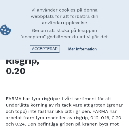
Skip
Swedish
to
Main
Vi använder cookies på denna
main
webbplats för att förbättra din
navigation
content
användarupplevelse
Utskrift
Tillbehör
Risgrip
Risgrip, 0.20
Genom att klicka på knappen
"acceptera" godkänner du att vi gör det.
FARMA
ACCEPTERAR
Mer information
Risgrip,
0.20
FARMA har fyra risgripar i vårt sortiment för att
underlätta körning av ris tack vare att groten (grenar
och topp) inte fastnar lika lätt i gripen. FARMA har
arbetat fram fyra modeller av risgrip, 0.12, 0.16, 0.20
och 0.24. Den befintliga gripen på kranen byts mot